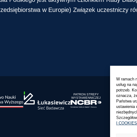
zedsiębiorstwa w Europie) Związek uczestniczy ró
W ramach na
usług na n
potrzeb. Ko
PATRON STREFY
oznacza, że
WYSTAWIENNICZEJ
Państwa ur
ustawienia 
niezbędnych
Szczegółow
I COOKIES