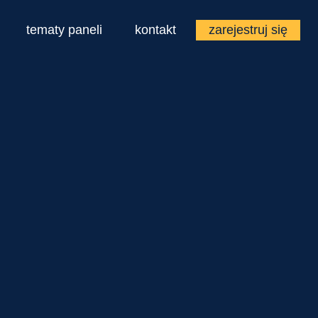
tematy paneli
kontakt
zarejestruj się