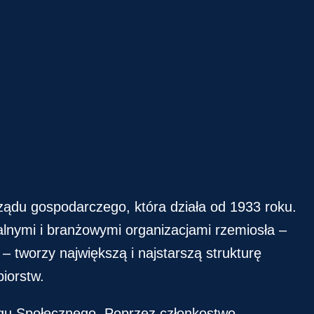
ządu gospodarczego, która działa od 1933 roku.
alnymi i branżowymi organizacjami rzemiosła –
– tworzy największą i najstarszą strukturę
iorstw.
gu Społecznego. Poprzez członkostwo