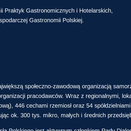
i Praktyk Gastronomicznych i Hotelarskich,
spodarczej Gastronomii Polskiej.
 największą społeczno-zawodową organizacją samor
rganizacji pracodawców. Wraz z regionalnymi, lok
wą), 446 cechami rzemiosł oraz 54 spółdzielniami 
c ok. 300 tys. mikro, małych i średnich przedsięb
ła Polskiego jest aktywnym członkiem Rady Dialo