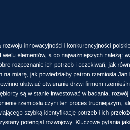
 rozwoju innowacyjności i konkurencyjności polskie
d wielu elementów, a do najważniejszych należą: 
obre rozpoznanie ich potrzeb i oczekiwań, jak ró
na miarę, jak powiedziałby patron rzemiosła Jan K
 powinno ułatwiać otwieranie drzwi firmom rzemie
iębiorcy są w stanie inwestować w badania, rozwó
bnienie rzemiosła czyni ten proces trudniejszym,
jącego szybką identyfikację potrzeb i ich przełoż
ystany potencjał rozwojowy. Kluczowe pytania jakie