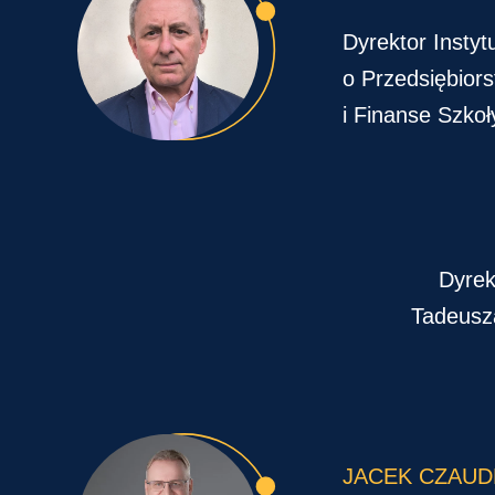
Dyrektor Insty
o Przedsiębior
i Finanse Szko
Dyrek
Tadeusz
JACEK CZAU