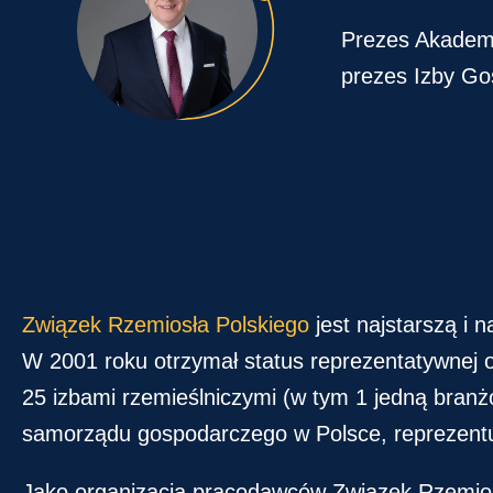
Prezes Akademi
prezes Izby Go
Związek Rzemiosła Polskiego
jest najstarszą i
W 2001 roku otrzymał status reprezentatywnej o
25 izbami rzemieślniczymi (w tym 1 jedną branżo
samorządu gospodarczego w Polsce, reprezentują
Jako organizacja pracodawców Związek Rzemios